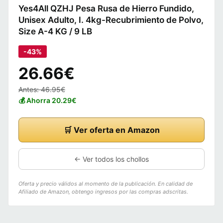
Yes4All QZHJ Pesa Rusa de Hierro Fundido,
Unisex Adulto, I. 4kg-Recubrimiento de Polvo,
Size A-4 KG / 9 LB
-43%
26.66€
Antes: 46.95€
💰 Ahorra 20.29€
🛒 Ver oferta en Amazon
← Ver todos los chollos
Oferta y precio válidos al momento de la publicación. En calidad de
Afiliado de Amazon, obtengo ingresos por las compras adscritas.