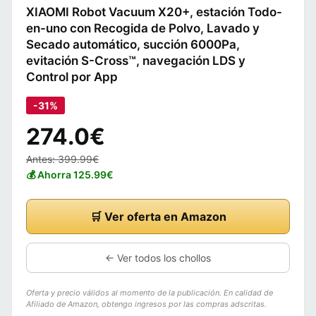
XIAOMI Robot Vacuum X20+, estación Todo-
en-uno con Recogida de Polvo, Lavado y
Secado automático, succión 6000Pa,
evitación S-Cross™, navegación LDS y
Control por App
-31%
274.0€
Antes: 399.99€
💰 Ahorra 125.99€
🛒 Ver oferta en Amazon
← Ver todos los chollos
Oferta y precio válidos al momento de la publicación. En calidad de
Afiliado de Amazon, obtengo ingresos por las compras adscritas.