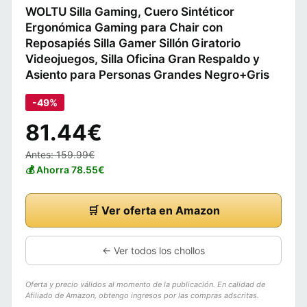
WOLTU Silla Gaming, Cuero Sintéticor
Ergonómica Gaming para Chair con
Reposapiés Silla Gamer Sillón Giratorio
Videojuegos, Silla Oficina Gran Respaldo y
Asiento para Personas Grandes Negro+Gris
-49%
81.44€
Antes: 159.99€
💰 Ahorra 78.55€
🛒 Ver oferta en Amazon
← Ver todos los chollos
Oferta y precio válidos al momento de la publicación. En calidad de
Afiliado de Amazon, obtengo ingresos por las compras adscritas.