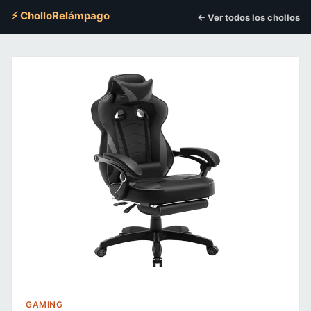
⚡ CholloRelámpago
← Ver todos los chollos
GAMING