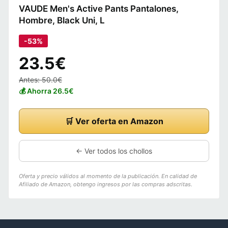
VAUDE Men's Active Pants Pantalones,
Hombre, Black Uni, L
-53%
23.5€
Antes: 50.0€
💰 Ahorra 26.5€
🛒 Ver oferta en Amazon
← Ver todos los chollos
Oferta y precio válidos al momento de la publicación. En calidad de
Afiliado de Amazon, obtengo ingresos por las compras adscritas.