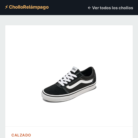
⚡ CholloRelámpago
← Ver todos los chollos
CALZADO