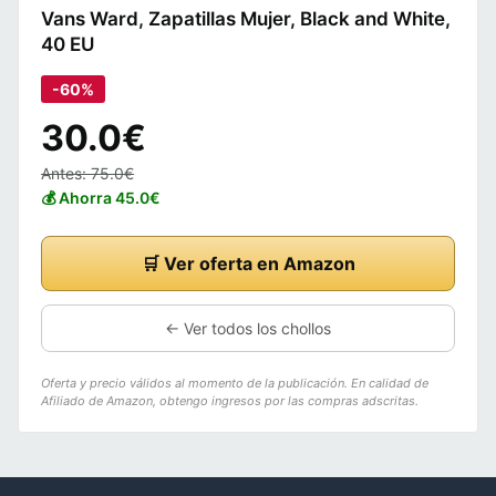
Vans Ward, Zapatillas Mujer, Black and White,
40 EU
-60%
30.0€
Antes: 75.0€
💰 Ahorra 45.0€
🛒 Ver oferta en Amazon
← Ver todos los chollos
Oferta y precio válidos al momento de la publicación. En calidad de
Afiliado de Amazon, obtengo ingresos por las compras adscritas.