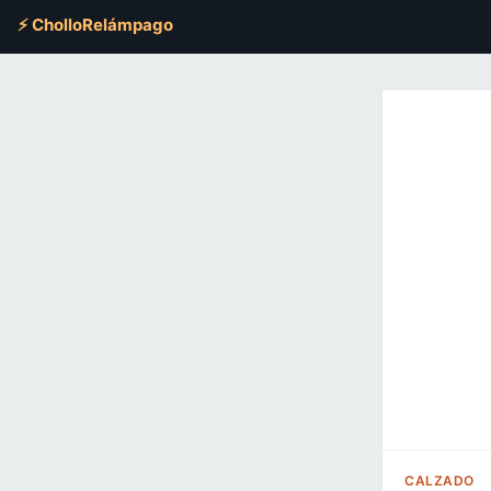
⚡ CholloRelámpago
CALZADO