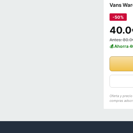
Vans Ward
-50%
40.0
Antes: 80.0
💰 Ahorra 
Oferta y preci
compras adscri