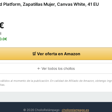
 Platform, Zapatillas Mujer, Canvas White, 41 EU
€
€
40.0€
🛒 Ver oferta en Amazon
← Ver todos los chollos
o válidos al momento de la publicación. En calidad de Afiliado de Amazon, obtengo ing
tas.
© 2026 CholloRelámpago ·
chollorelampago.es