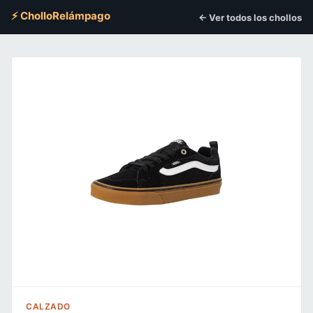
⚡ CholloRelámpago
← Ver todos los chollos
CALZADO