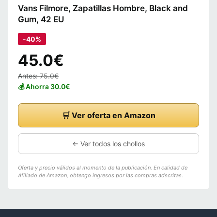
Vans Filmore, Zapatillas Hombre, Black and
Gum, 42 EU
-40%
45.0€
Antes: 75.0€
💰 Ahorra 30.0€
🛒 Ver oferta en Amazon
← Ver todos los chollos
Oferta y precio válidos al momento de la publicación. En calidad de
Afiliado de Amazon, obtengo ingresos por las compras adscritas.