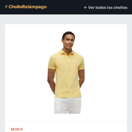
⚡ CholloRelámpago
← Ver todos los chollos
MODA