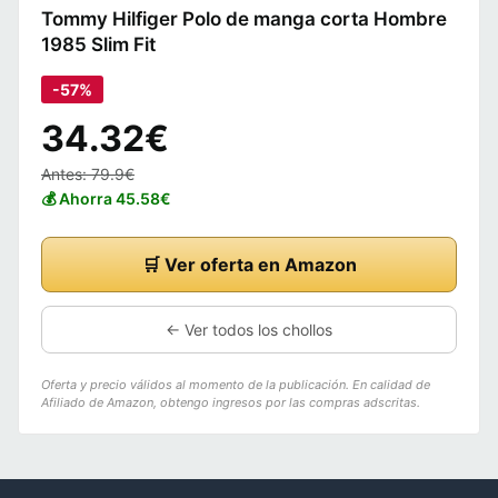
Tommy Hilfiger Polo de manga corta Hombre
1985 Slim Fit
-57%
34.32€
Antes: 79.9€
💰 Ahorra 45.58€
🛒 Ver oferta en Amazon
← Ver todos los chollos
Oferta y precio válidos al momento de la publicación. En calidad de
Afiliado de Amazon, obtengo ingresos por las compras adscritas.