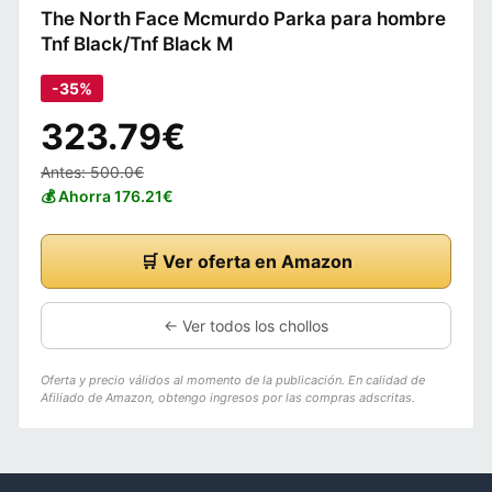
The North Face Mcmurdo Parka para hombre
Tnf Black/Tnf Black M
-35%
323.79€
Antes: 500.0€
💰 Ahorra 176.21€
🛒 Ver oferta en Amazon
← Ver todos los chollos
Oferta y precio válidos al momento de la publicación. En calidad de
Afiliado de Amazon, obtengo ingresos por las compras adscritas.