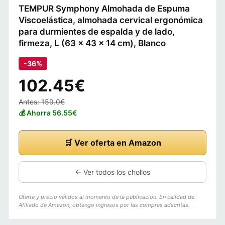
TEMPUR Symphony Almohada de Espuma
Viscoelástica, almohada cervical ergonómica
para durmientes de espalda y de lado,
firmeza, L (63 x 43 x 14 cm), Blanco
-36%
102.45€
Antes: 159.0€
💰 Ahorra 56.55€
🛒 Ver oferta en Amazon
← Ver todos los chollos
Oferta y precio válidos al momento de la publicación. En calidad de
Afiliado de Amazon, obtengo ingresos por las compras adscritas.