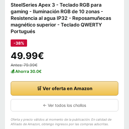
SteelSeries Apex 3 - Teclado RGB para
gaming - Iluminación RGB de 10 zonas -
Resistencia al agua IP32 - Reposamuñecas
magnético superior - Teclado QWERTY
Portugués
-38%
49.99€
Antes: 79.99€
💰 Ahorra 30.0€
🛒 Ver oferta en Amazon
← Ver todos los chollos
Oferta y precio válidos al momento de la publicación. En calidad de
Afiliado de Amazon, obtengo ingresos por las compras adscritas.