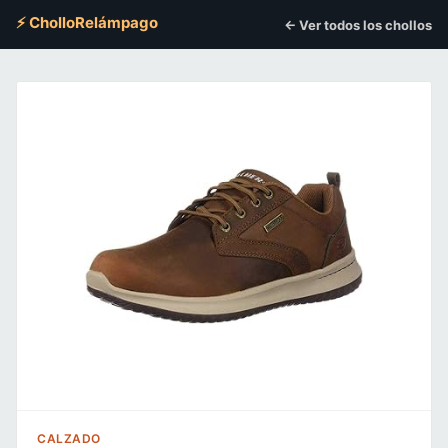
⚡ CholloRelámpago
← Ver todos los chollos
CALZADO