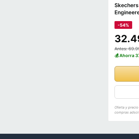
Skechers 
Engineere
-54%
32.4
Antes: 69.
💰 Ahorra 3
Oferta y preci
compras adscri