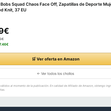
Bobs Squad Chaos Face Off, Zapatillas de Deporte Muj
d Knit, 37 EU
9€
95€
7.46€
🛒 Ver oferta en Amazon
← Ver todos los chollos
o válidos al momento de la publicación. En calidad de Afiliado de Amazon, obtengo ing
tas.