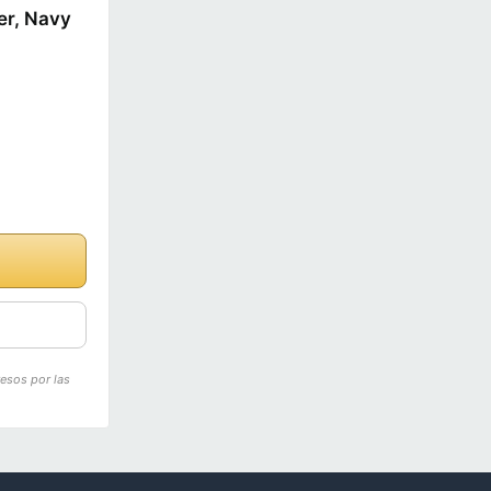
er, Navy
resos por las