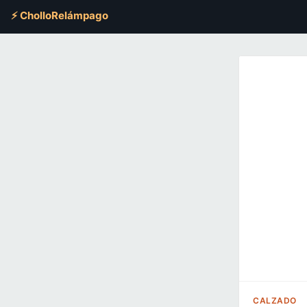
⚡ CholloRelámpago
CALZADO