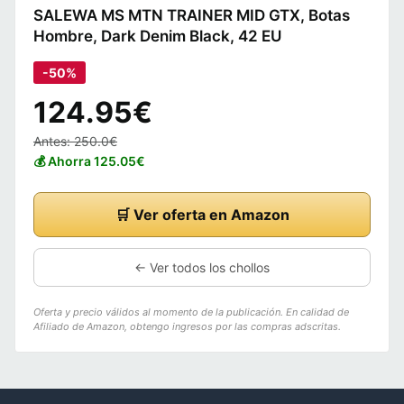
SALEWA MS MTN TRAINER MID GTX, Botas
Hombre, Dark Denim Black, 42 EU
-50%
124.95€
Antes: 250.0€
💰 Ahorra 125.05€
🛒 Ver oferta en Amazon
← Ver todos los chollos
Oferta y precio válidos al momento de la publicación. En calidad de
Afiliado de Amazon, obtengo ingresos por las compras adscritas.