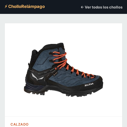
⚡ CholloRelámpago
← Ver todos los chollos
CALZADO