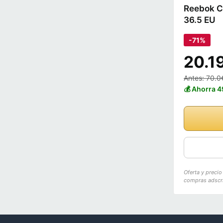
Reebok Co
36.5 EU
-71%
20.1
Antes: 70.0
💰 Ahorra 
Oferta y preci
compras adscri