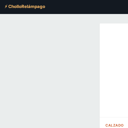
⚡ CholloRelámpago
CALZADO