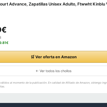
urt Advance, Zapatillas Unisex Adulto, Ftwwht Kinblu
9€
€
49.81€
🛒 Ver oferta en Amazon
← Ver todos los chollos
o válidos al momento de la publicación. En calidad de Afiliado de Amazon, obtengo ing
tas.