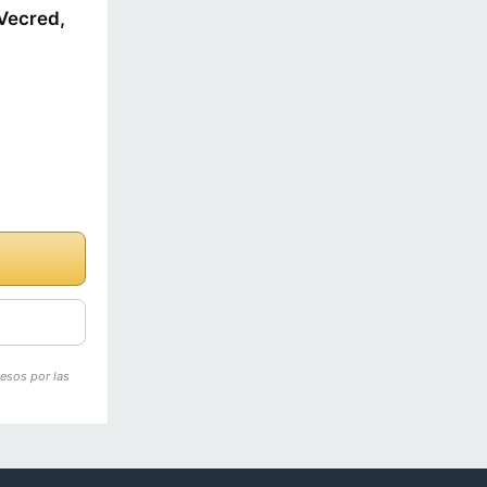
 Vecred,
resos por las