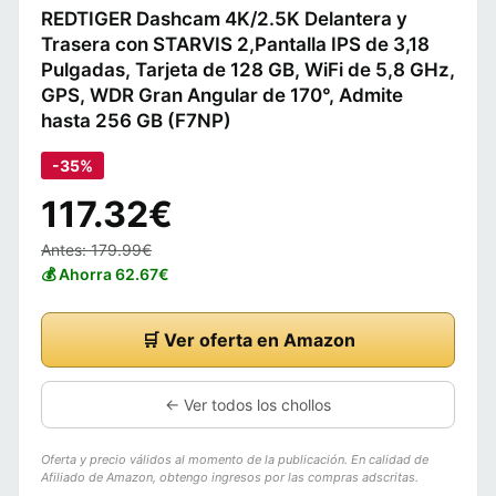
REDTIGER Dashcam 4K/2.5K Delantera y
Trasera con STARVIS 2,Pantalla IPS de 3,18
Pulgadas, Tarjeta de 128 GB, WiFi de 5,8 GHz,
GPS, WDR Gran Angular de 170°, Admite
hasta 256 GB (F7NP)
-35%
117.32€
Antes: 179.99€
💰 Ahorra 62.67€
🛒 Ver oferta en Amazon
← Ver todos los chollos
Oferta y precio válidos al momento de la publicación. En calidad de
Afiliado de Amazon, obtengo ingresos por las compras adscritas.