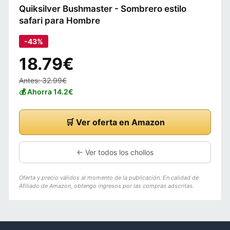
Quiksilver Bushmaster - Sombrero estilo
safari para Hombre
-43%
18.79€
Antes: 32.99€
💰 Ahorra 14.2€
🛒 Ver oferta en Amazon
← Ver todos los chollos
Oferta y precio válidos al momento de la publicación. En calidad de
Afiliado de Amazon, obtengo ingresos por las compras adscritas.