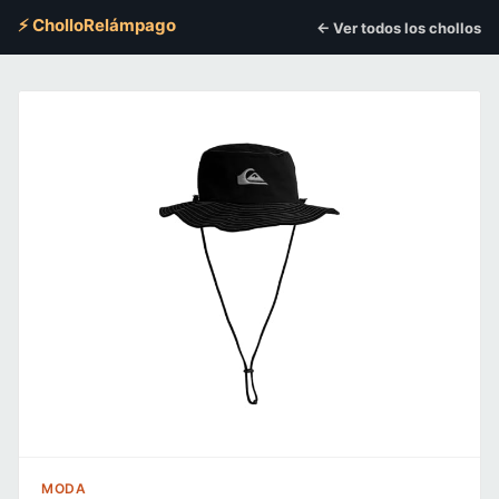
⚡ CholloRelámpago
← Ver todos los chollos
MODA