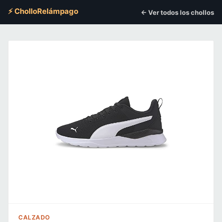
⚡ CholloRelámpago
← Ver todos los chollos
CALZADO