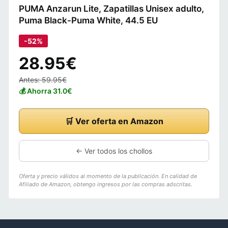
PUMA Anzarun Lite, Zapatillas Unisex adulto,
Puma Black-Puma White, 44.5 EU
-52%
28.95€
Antes: 59.95€
💰 Ahorra 31.0€
🛒 Ver oferta en Amazon
← Ver todos los chollos
Oferta y precio válidos al momento de la publicación. En calidad de
Afiliado de Amazon, obtengo ingresos por las compras adscritas.