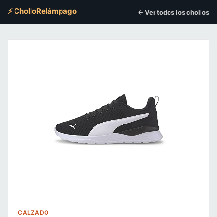
⚡ CholloRelámpago
← Ver todos los chollos
CALZADO