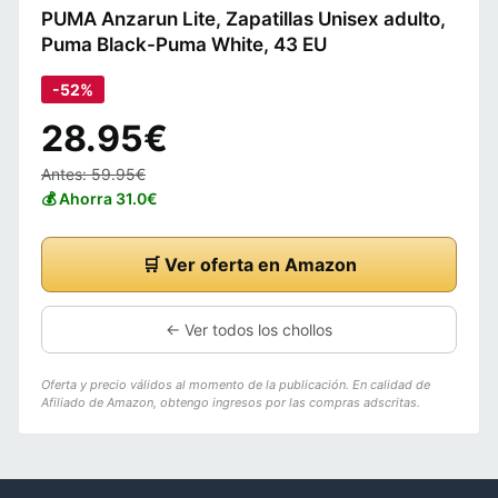
PUMA Anzarun Lite, Zapatillas Unisex adulto,
Puma Black-Puma White, 43 EU
-52%
28.95€
Antes: 59.95€
💰 Ahorra 31.0€
🛒 Ver oferta en Amazon
← Ver todos los chollos
Oferta y precio válidos al momento de la publicación. En calidad de
Afiliado de Amazon, obtengo ingresos por las compras adscritas.