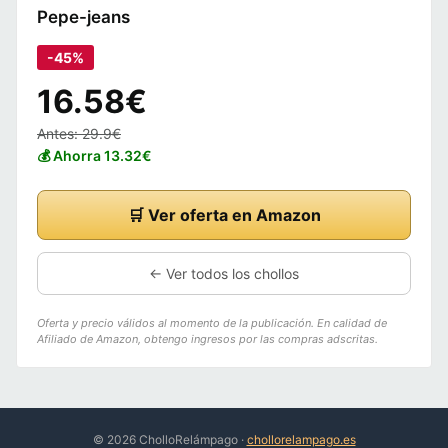
Pepe-jeans
-45%
16.58€
Antes: 29.9€
💰 Ahorra 13.32€
🛒 Ver oferta en Amazon
← Ver todos los chollos
Oferta y precio válidos al momento de la publicación. En calidad de
Afiliado de Amazon, obtengo ingresos por las compras adscritas.
© 2026 CholloRelámpago ·
chollorelampago.es