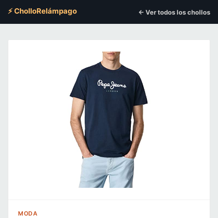
⚡ CholloRelámpago
← Ver todos los chollos
MODA