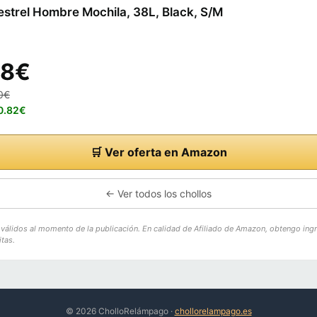
strel Hombre Mochila, 38L, Black, S/M
18€
0€
70.82€
🛒 Ver oferta en Amazon
← Ver todos los chollos
o válidos al momento de la publicación. En calidad de Afiliado de Amazon, obtengo ing
tas.
© 2026 CholloRelámpago ·
chollorelampago.es