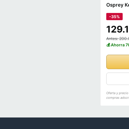
Osprey Ke
-35%
129.
Antes: 200.
💰 Ahorra 
Oferta y preci
compras adscri