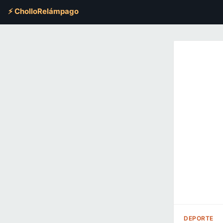
⚡ CholloRelámpago
DEPORTE