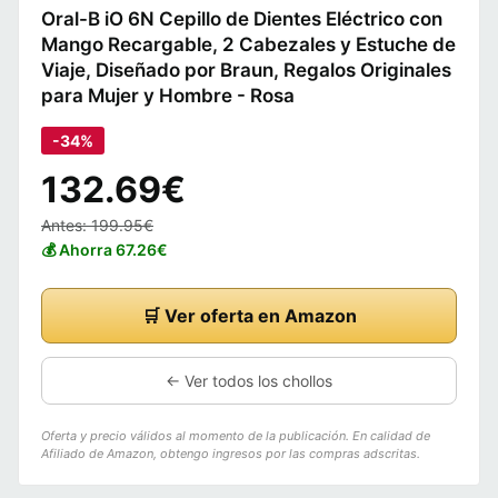
Oral-B iO 6N Cepillo de Dientes Eléctrico con
Mango Recargable, 2 Cabezales y Estuche de
Viaje, Diseñado por Braun, Regalos Originales
para Mujer y Hombre - Rosa
-34%
132.69€
Antes: 199.95€
💰 Ahorra 67.26€
🛒 Ver oferta en Amazon
← Ver todos los chollos
Oferta y precio válidos al momento de la publicación. En calidad de
Afiliado de Amazon, obtengo ingresos por las compras adscritas.