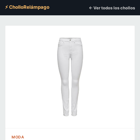
⚡ CholloRelámpago
← Ver todos los chollos
MODA