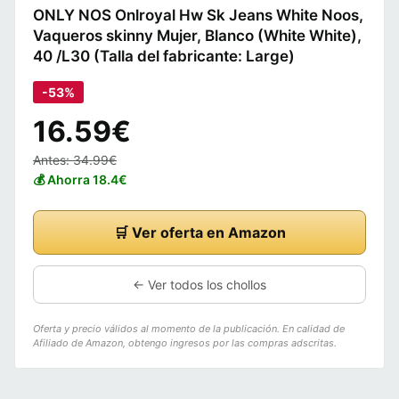
ONLY NOS Onlroyal Hw Sk Jeans White Noos,
Vaqueros skinny Mujer, Blanco (White White),
40 /L30 (Talla del fabricante: Large)
-53%
16.59€
Antes: 34.99€
💰 Ahorra 18.4€
🛒 Ver oferta en Amazon
← Ver todos los chollos
Oferta y precio válidos al momento de la publicación. En calidad de
Afiliado de Amazon, obtengo ingresos por las compras adscritas.