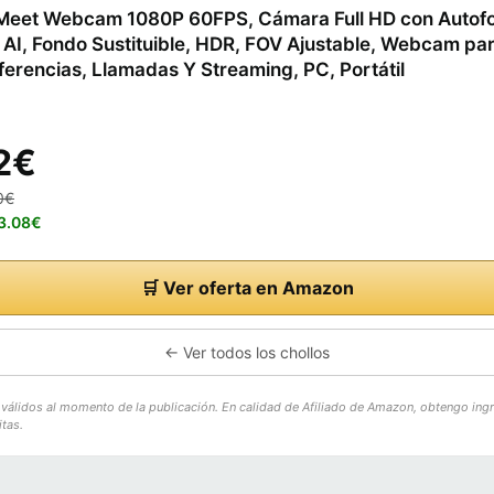
eet Webcam 1080P 60FPS, Cámara Full HD con Autof
AI, Fondo Sustituible, HDR, FOV Ajustable, Webcam pa
erencias, Llamadas Y Streaming, PC, Portátil
2€
0€
83.08€
🛒 Ver oferta en Amazon
← Ver todos los chollos
o válidos al momento de la publicación. En calidad de Afiliado de Amazon, obtengo ing
tas.