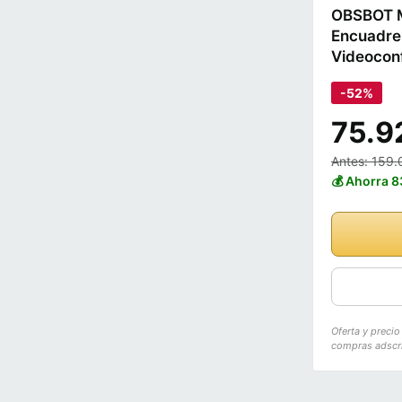
OBSBOT M
Encuadre 
Videoconf
-52%
75.9
Antes: 159.
💰 Ahorra 
Oferta y preci
compras adscri