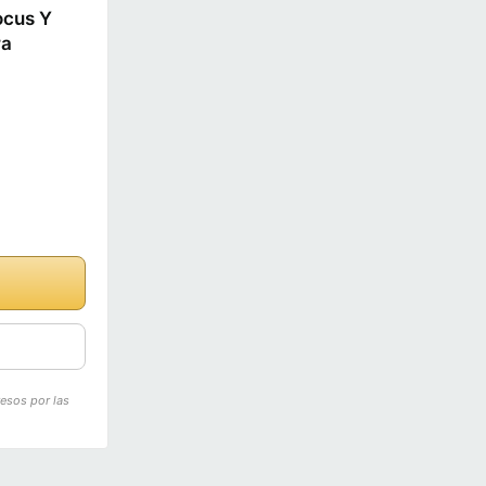
ocus Y
ra
resos por las