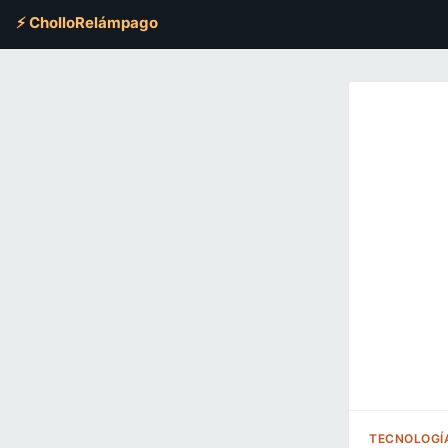
⚡ CholloRelámpago
TECNOLOGÍ