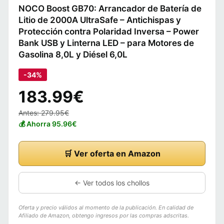
NOCO Boost GB70: Arrancador de Batería de
Litio de 2000A UltraSafe – Antichispas y
Protección contra Polaridad Inversa – Power
Bank USB y Linterna LED – para Motores de
Gasolina 8,0L y Diésel 6,0L
-34%
183.99€
Antes: 279.95€
💰 Ahorra 95.96€
🛒 Ver oferta en Amazon
← Ver todos los chollos
Oferta y precio válidos al momento de la publicación. En calidad de
Afiliado de Amazon, obtengo ingresos por las compras adscritas.