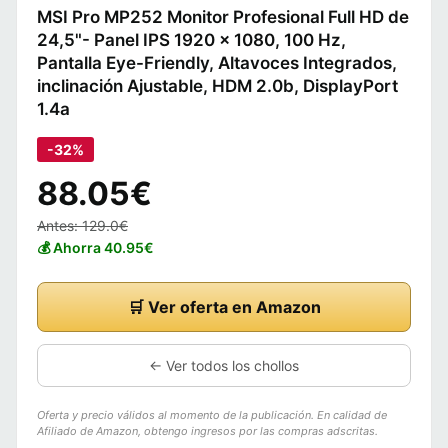
MSI Pro MP252 Monitor Profesional Full HD de
24,5"- Panel IPS 1920 x 1080, 100 Hz,
Pantalla Eye-Friendly, Altavoces Integrados,
inclinación Ajustable, HDM 2.0b, DisplayPort
1.4a
-32%
88.05€
Antes: 129.0€
💰 Ahorra 40.95€
🛒 Ver oferta en Amazon
← Ver todos los chollos
Oferta y precio válidos al momento de la publicación. En calidad de
Afiliado de Amazon, obtengo ingresos por las compras adscritas.