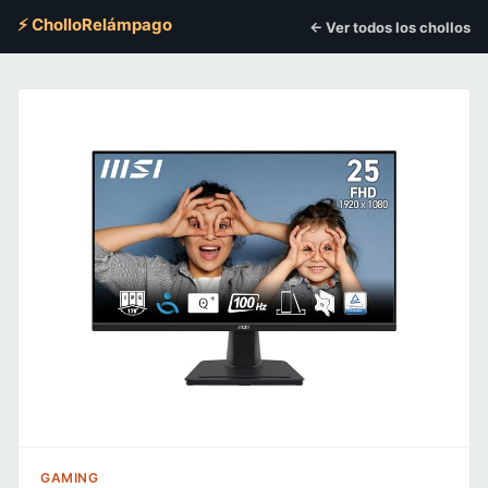
⚡ CholloRelámpago
← Ver todos los chollos
GAMING