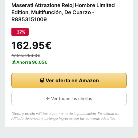
Maserati Attrazione Reloj Hombre Limited
Edition, Multifunción, De Cuarzo -
R8853151009
-37%
162.95€
Antes: 259.0€
💰 Ahorra 96.05€
🛒 Ver oferta en Amazon
← Ver todos los chollos
Oferta y precio válidos al momento de la publicación. En calidad de
Afiliado de Amazon, obtengo ingresos por las compras adscritas.