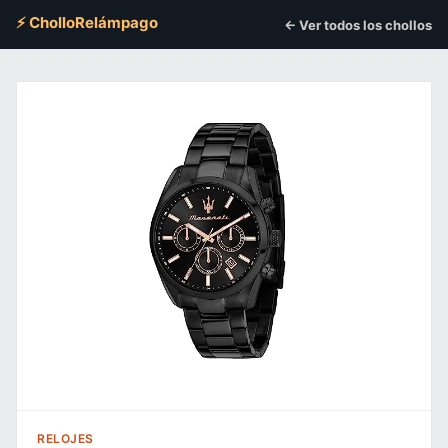
⚡ CholloRelámpago
← Ver todos los chollos
RELOJES