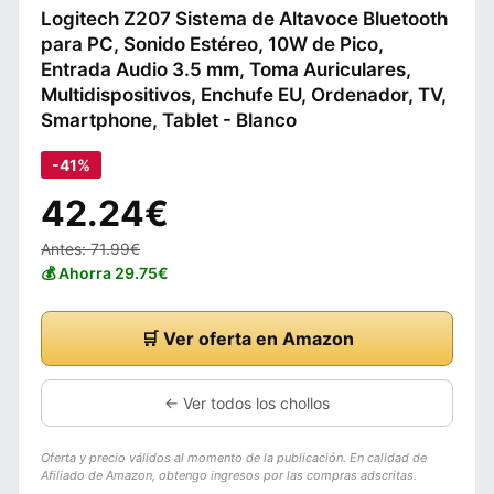
Logitech Z207 Sistema de Altavoce Bluetooth
para PC, Sonido Estéreo, 10W de Pico,
Entrada Audio 3.5 mm, Toma Auriculares,
Multidispositivos, Enchufe EU, Ordenador, TV,
Smartphone, Tablet - Blanco
-41%
42.24€
Antes: 71.99€
💰 Ahorra 29.75€
🛒 Ver oferta en Amazon
← Ver todos los chollos
Oferta y precio válidos al momento de la publicación. En calidad de
Afiliado de Amazon, obtengo ingresos por las compras adscritas.