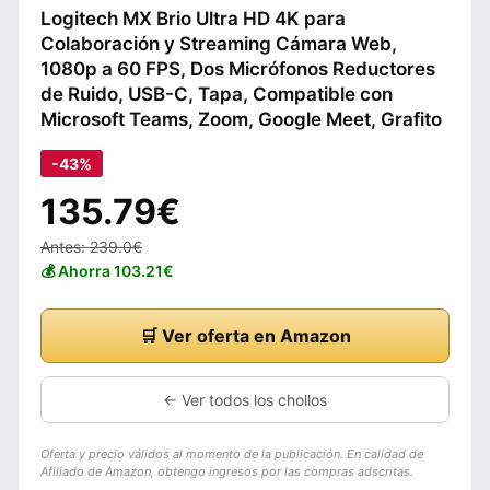
Logitech MX Brio Ultra HD 4K para
Colaboración y Streaming Cámara Web,
1080p a 60 FPS, Dos Micrófonos Reductores
de Ruido, USB-C, Tapa, Compatible con
Microsoft Teams, Zoom, Google Meet, Grafito
-43%
135.79€
Antes: 239.0€
💰 Ahorra 103.21€
🛒 Ver oferta en Amazon
← Ver todos los chollos
Oferta y precio válidos al momento de la publicación. En calidad de
Afiliado de Amazon, obtengo ingresos por las compras adscritas.