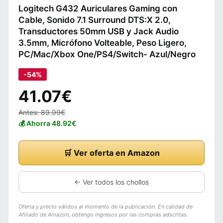
Logitech G432 Auriculares Gaming con
Cable, Sonido 7.1 Surround DTS:X 2.0,
Transductores 50mm USB y Jack Audio
3.5mm, Micrófono Volteable, Peso Ligero,
PC/Mac/Xbox One/PS4/Switch- Azul/Negro
-54%
41.07€
Antes: 89.99€
💰 Ahorra 48.92€
🛒 Ver oferta en Amazon
← Ver todos los chollos
Oferta y precio válidos al momento de la publicación. En calidad de
Afiliado de Amazon, obtengo ingresos por las compras adscritas.