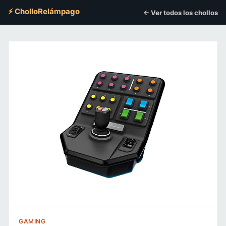
⚡ CholloRelámpago
← Ver todos los chollos
GAMING