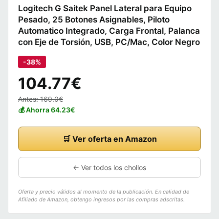
Logitech G Saitek Panel Lateral para Equipo
Pesado, 25 Botones Asignables, Piloto
Automatico Integrado, Carga Frontal, Palanca
con Eje de Torsión, USB, PC/Mac, Color Negro
-38%
104.77€
Antes: 169.0€
💰 Ahorra 64.23€
🛒 Ver oferta en Amazon
← Ver todos los chollos
Oferta y precio válidos al momento de la publicación. En calidad de
Afiliado de Amazon, obtengo ingresos por las compras adscritas.