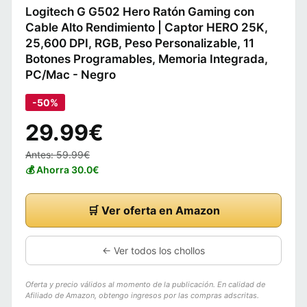
Logitech G G502 Hero Ratón Gaming con
Cable Alto Rendimiento | Captor HERO 25K,
25,600 DPI, RGB, Peso Personalizable, 11
Botones Programables, Memoria Integrada,
PC/Mac - Negro
-50%
29.99€
Antes: 59.99€
💰 Ahorra 30.0€
🛒 Ver oferta en Amazon
← Ver todos los chollos
Oferta y precio válidos al momento de la publicación. En calidad de
Afiliado de Amazon, obtengo ingresos por las compras adscritas.