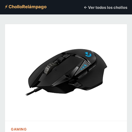
⚡ CholloRelámpago
← Ver todos los chollos
GAMING