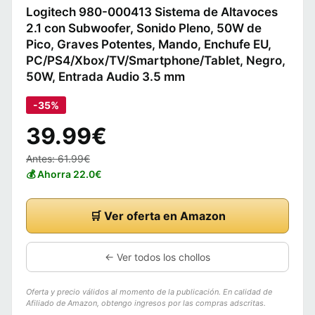
Logitech 980-000413 Sistema de Altavoces
2.1 con Subwoofer, Sonido Pleno, 50W de
Pico, Graves Potentes, Mando, Enchufe EU,
PC/PS4/Xbox/TV/Smartphone/Tablet, Negro,
50W, Entrada Audio 3.5 mm
-35%
39.99€
Antes: 61.99€
💰 Ahorra 22.0€
🛒 Ver oferta en Amazon
← Ver todos los chollos
Oferta y precio válidos al momento de la publicación. En calidad de
Afiliado de Amazon, obtengo ingresos por las compras adscritas.