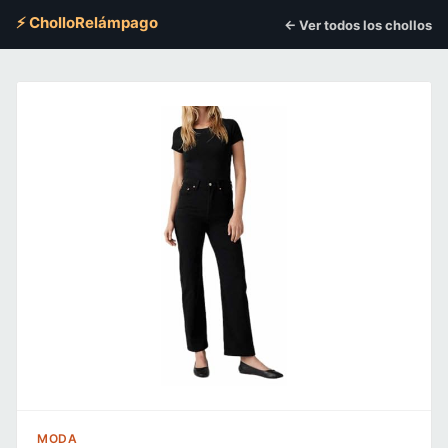
⚡ CholloRelámpago
← Ver todos los chollos
MODA