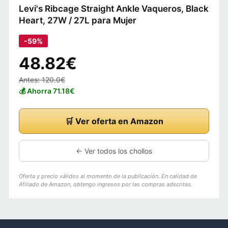
Levi's Ribcage Straight Ankle Vaqueros, Black
Heart, 27W / 27L para Mujer
-59%
48.82€
Antes: 120.0€
💰 Ahorra 71.18€
🛒 Ver oferta en Amazon
← Ver todos los chollos
Oferta y precio válidos al momento de la publicación. En calidad de
Afiliado de Amazon, obtengo ingresos por las compras adscritas.