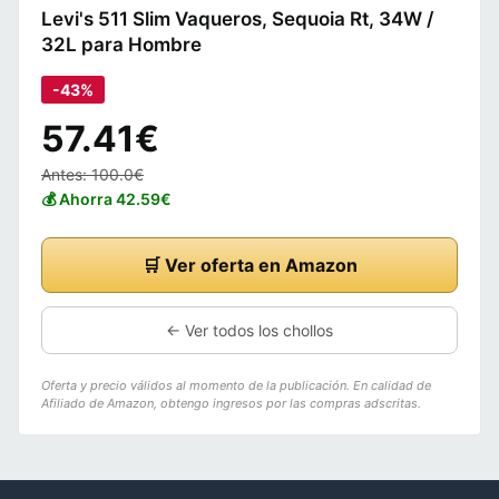
Levi's 511 Slim Vaqueros, Sequoia Rt, 34W /
32L para Hombre
-43%
57.41€
Antes: 100.0€
💰 Ahorra 42.59€
🛒 Ver oferta en Amazon
← Ver todos los chollos
Oferta y precio válidos al momento de la publicación. En calidad de
Afiliado de Amazon, obtengo ingresos por las compras adscritas.