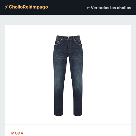
⚡ CholloRelámpago
← Ver todos los chollos
MODA