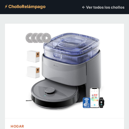
⚡ CholloRelámpago
← Ver todos los chollos
HOGAR