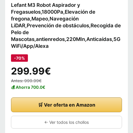
Lefant M3 Robot Aspirador y
Fregasuelos,18000Pa,Elevación de
fregona,Mapeo,Navegación
LiDAR,Prevención de obstáculos,Recogida de
Pelo de
Mascotas,antienredos,220MIn,Anticaídas,5G
WiFi/App/Alexa
-70%
299.99€
Antes: 999.99€
💰 Ahorra 700.0€
🛒 Ver oferta en Amazon
← Ver todos los chollos