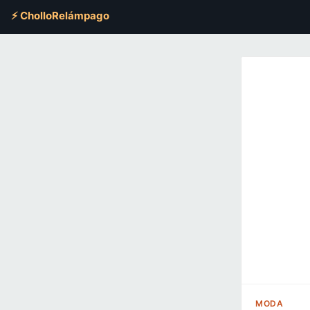
⚡ CholloRelámpago
MODA