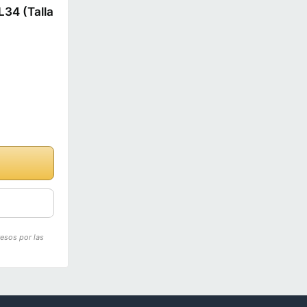
L34 (Talla
resos por las