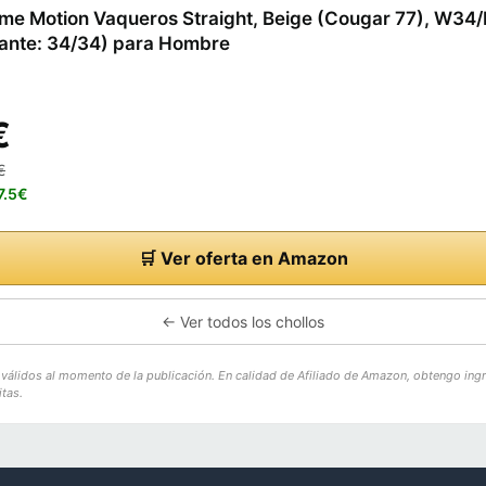
me Motion Vaqueros Straight, Beige (Cougar 77), W34/
cante: 34/34) para Hombre
€
€
7.5€
🛒 Ver oferta en Amazon
← Ver todos los chollos
o válidos al momento de la publicación. En calidad de Afiliado de Amazon, obtengo ing
tas.