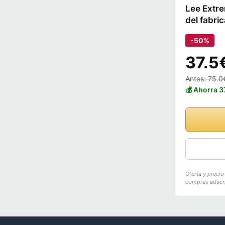
Lee Extre
del fabri
-50%
37.5
Antes: 75.0
💰 Ahorra 3
Oferta y preci
compras adscri