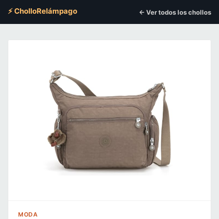
⚡ CholloRelámpago
← Ver todos los chollos
MODA