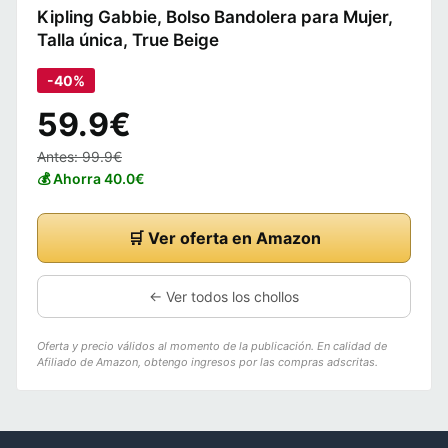
Kipling Gabbie, Bolso Bandolera para Mujer,
Talla única, True Beige
-40%
59.9€
Antes: 99.9€
💰 Ahorra 40.0€
🛒 Ver oferta en Amazon
← Ver todos los chollos
Oferta y precio válidos al momento de la publicación. En calidad de
Afiliado de Amazon, obtengo ingresos por las compras adscritas.