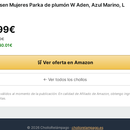
sen Mujeres Parka de plumón W Aden, Azul Marino, L
99€
0€
40.01€
🛒 Ver oferta en Amazon
← Ver todos los chollos
o válidos al momento de la publicación. En calidad de Afiliado de Amazon, obtengo ing
tas.
© 2026 CholloRelámpago ·
chollorelampago.es