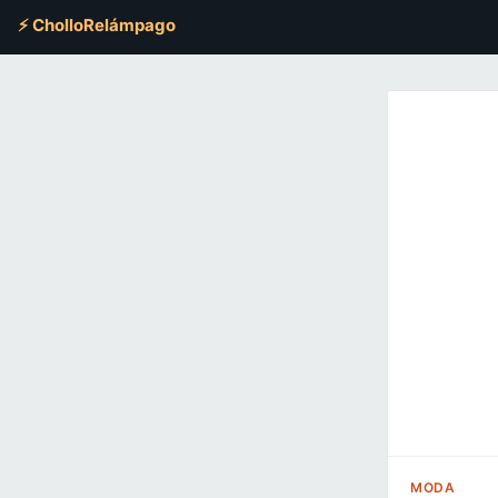
⚡ CholloRelámpago
MODA