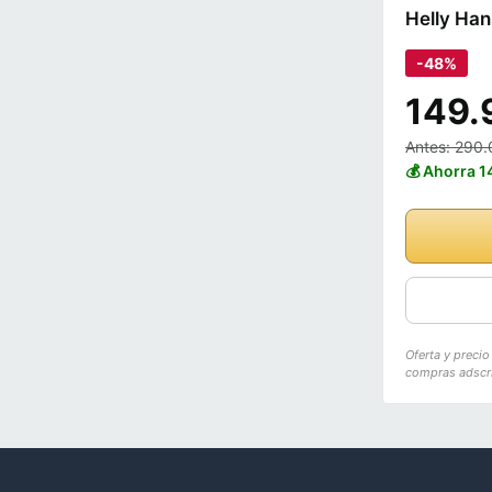
Helly Han
-48%
149.
Antes: 290.
💰 Ahorra 1
Oferta y preci
compras adscri