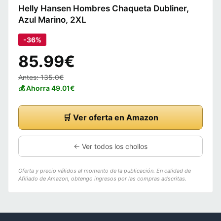
Helly Hansen Hombres Chaqueta Dubliner,
Azul Marino, 2XL
-36%
85.99€
Antes: 135.0€
💰 Ahorra 49.01€
🛒 Ver oferta en Amazon
← Ver todos los chollos
Oferta y precio válidos al momento de la publicación. En calidad de
Afiliado de Amazon, obtengo ingresos por las compras adscritas.