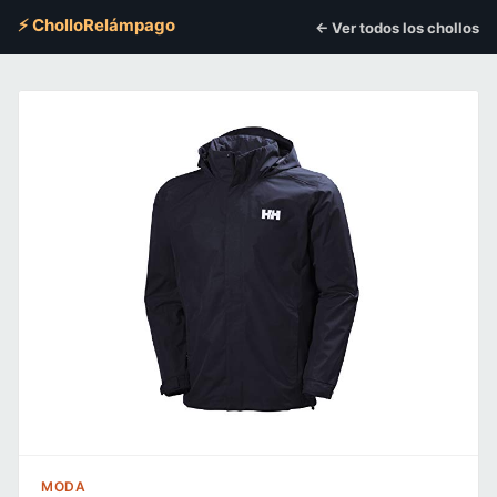
⚡ CholloRelámpago
← Ver todos los chollos
MODA