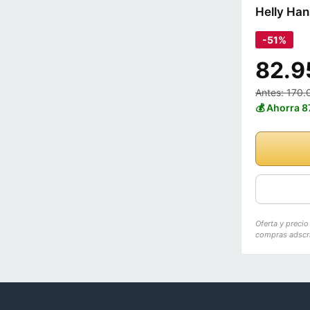
Helly Han
-51%
82.9
Antes: 170.
💰 Ahorra 8
Oferta y preci
compras adscri