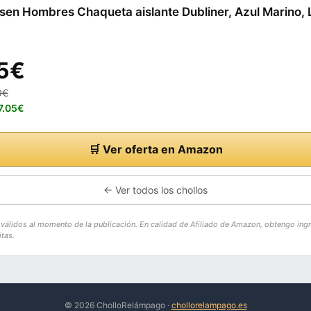
sen Hombres Chaqueta aislante Dubliner, Azul Marino, 
5€
0€
7.05€
🛒 Ver oferta en Amazon
← Ver todos los chollos
o válidos al momento de la publicación. En calidad de Afiliado de Amazon, obtengo ing
tas.
© 2026 CholloRelámpago ·
chollorelampago.es