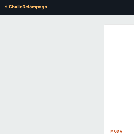
⚡ CholloRelámpago
MODA