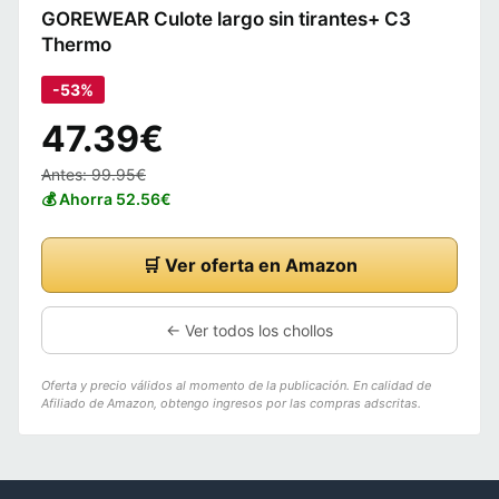
GOREWEAR Culote largo sin tirantes+ C3
Thermo
-53%
47.39€
Antes: 99.95€
💰 Ahorra 52.56€
🛒 Ver oferta en Amazon
← Ver todos los chollos
Oferta y precio válidos al momento de la publicación. En calidad de
Afiliado de Amazon, obtengo ingresos por las compras adscritas.