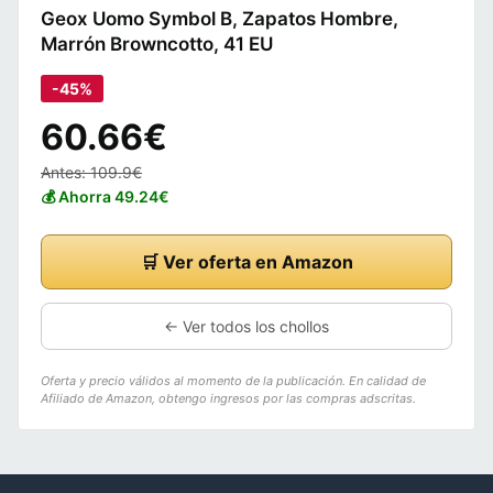
Geox Uomo Symbol B, Zapatos Hombre,
Marrón Browncotto, 41 EU
-45%
60.66€
Antes: 109.9€
💰 Ahorra 49.24€
🛒 Ver oferta en Amazon
← Ver todos los chollos
Oferta y precio válidos al momento de la publicación. En calidad de
Afiliado de Amazon, obtengo ingresos por las compras adscritas.