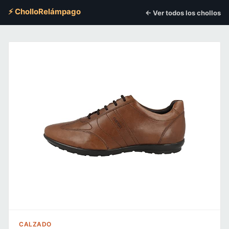
⚡ CholloRelámpago
← Ver todos los chollos
CALZADO