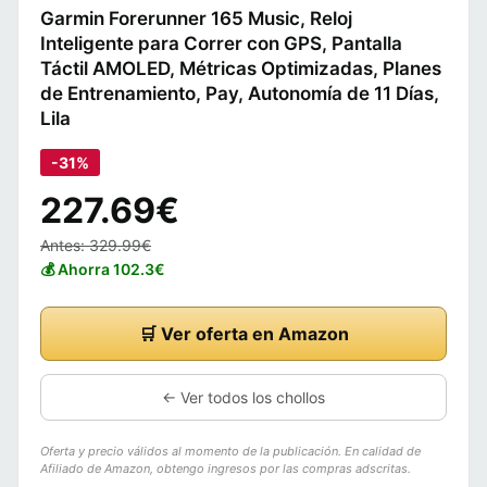
Garmin Forerunner 165 Music, Reloj
Inteligente para Correr con GPS, Pantalla
Táctil AMOLED, Métricas Optimizadas, Planes
de Entrenamiento, Pay, Autonomía de 11 Días,
Lila
-31%
227.69€
Antes: 329.99€
💰 Ahorra 102.3€
🛒 Ver oferta en Amazon
← Ver todos los chollos
Oferta y precio válidos al momento de la publicación. En calidad de
Afiliado de Amazon, obtengo ingresos por las compras adscritas.