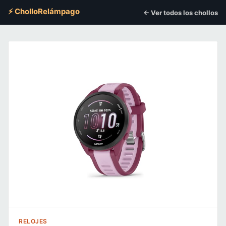
⚡ CholloRelámpago
← Ver todos los chollos
RELOJES