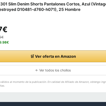
01 Slim Denim Shorts Pantalones Cortos, Azul (Vintag
estroyed D10481-d760-h071), 25 Hombre
7€
95€
69.98€
🛒 Ver oferta en Amazon
← Ver todos los chollos
o válidos al momento de la publicación. En calidad de Afiliado de Amazon, obtengo ing
tas.