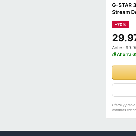
G-STAR 33
Stream D
-70%
29.9
Antes: 99.
💰 Ahorra 
Oferta y preci
compras adscri