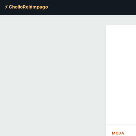
⚡ CholloRelámpago
MODA