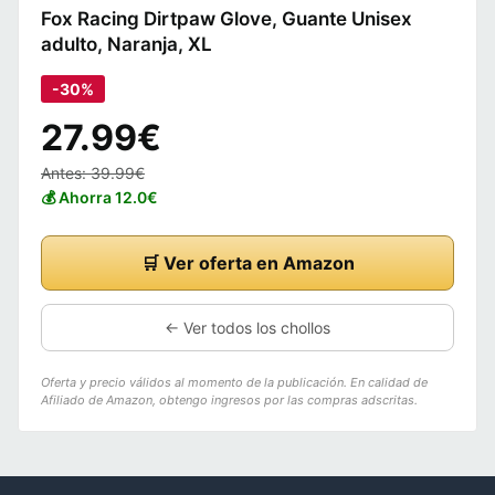
Fox Racing Dirtpaw Glove, Guante Unisex
adulto, Naranja, XL
-30%
27.99€
Antes: 39.99€
💰 Ahorra 12.0€
🛒 Ver oferta en Amazon
← Ver todos los chollos
Oferta y precio válidos al momento de la publicación. En calidad de
Afiliado de Amazon, obtengo ingresos por las compras adscritas.