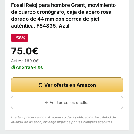
Fossil Reloj para hombre Grant, movimiento
de cuarzo cronógrafo, caja de acero rosa
dorado de 44 mm con correa de piel
auténtica, FS4835, Azul
-56%
75.0€
Antes: 169.0€
💰 Ahorra 94.0€
🛒 Ver oferta en Amazon
← Ver todos los chollos
Oferta y precio válidos al momento de la publicación. En calidad de
Afiliado de Amazon, obtengo ingresos por las compras adscritas.