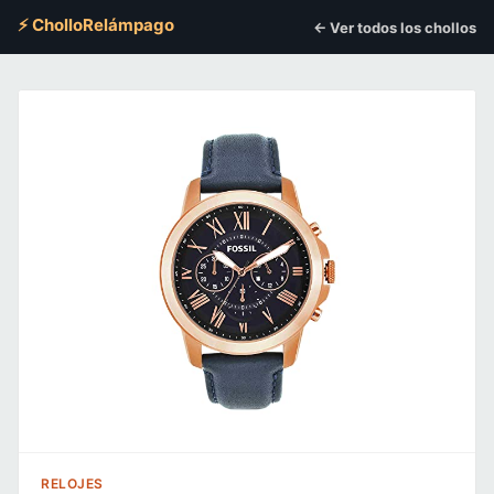
⚡ CholloRelámpago
← Ver todos los chollos
RELOJES