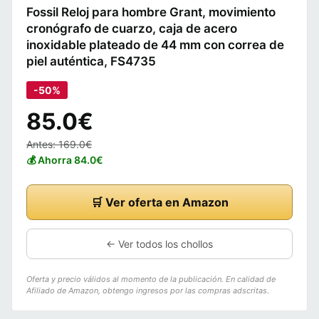
Fossil Reloj para hombre Grant, movimiento
cronógrafo de cuarzo, caja de acero
inoxidable plateado de 44 mm con correa de
piel auténtica, FS4735
-50%
85.0€
Antes: 169.0€
💰 Ahorra 84.0€
🛒 Ver oferta en Amazon
← Ver todos los chollos
Oferta y precio válidos al momento de la publicación. En calidad de
Afiliado de Amazon, obtengo ingresos por las compras adscritas.