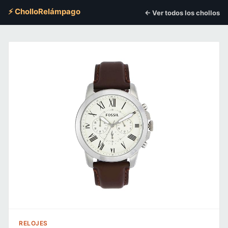
⚡ CholloRelámpago
← Ver todos los chollos
RELOJES