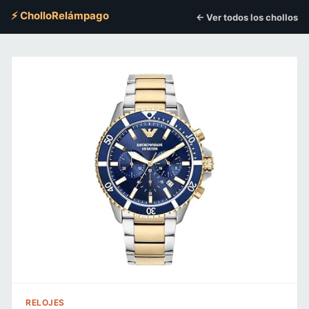
⚡ CholloRelámpago
← Ver todos los chollos
RELOJES