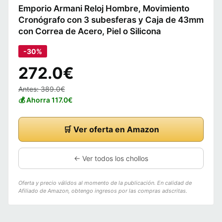
Emporio Armani Reloj Hombre, Movimiento
Cronógrafo con 3 subesferas y Caja de 43mm
con Correa de Acero, Piel o Silicona
-30%
272.0€
Antes: 389.0€
💰 Ahorra 117.0€
🛒 Ver oferta en Amazon
← Ver todos los chollos
Oferta y precio válidos al momento de la publicación. En calidad de
Afiliado de Amazon, obtengo ingresos por las compras adscritas.