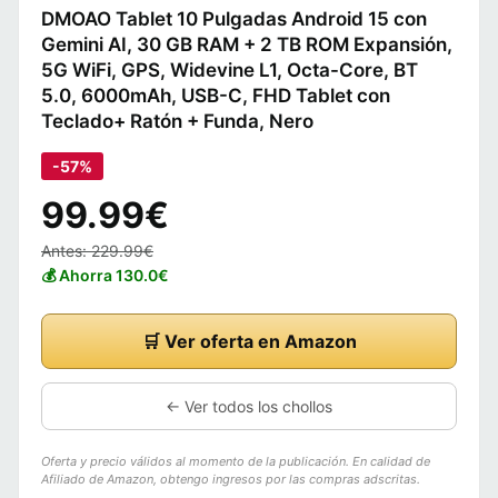
DMOAO Tablet 10 Pulgadas Android 15 con
Gemini AI, 30 GB RAM + 2 TB ROM Expansión,
5G WiFi, GPS, Widevine L1, Octa-Core, BT
5.0, 6000mAh, USB-C, FHD Tablet con
Teclado+ Ratón + Funda, Nero
-57%
99.99€
Antes: 229.99€
💰 Ahorra 130.0€
🛒 Ver oferta en Amazon
← Ver todos los chollos
Oferta y precio válidos al momento de la publicación. En calidad de
Afiliado de Amazon, obtengo ingresos por las compras adscritas.